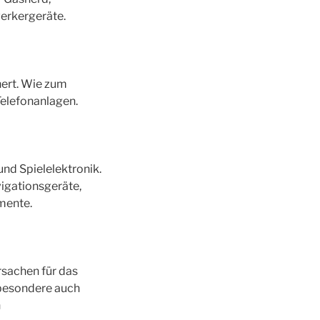
erkergeräte.
hert. Wie zum
Telefonanlagen.
nd Spielelektronik.
igationsgeräte,
mente.
rsachen für das
sbesondere auch
n