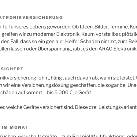
EKTRONIKVERSICHERUNG
in Teil unseres Lebens geworden. Ob Ideen, Bilder, Termine, K
greifen wir zu moderner Elektronik. Kaum vorstellbar, plötzl
 den Fall, dass so ein genialer Helfer Schaden nimmt, zum Beis
llen lassen oder Überspannung, gibt es den ARAG Elektronik
RSICHERT
onikversicherung lohnt, hängt auch davon ab, wann sie leistet.
n wir eine Versicherungslösung geschaffen, die sogar bei Un
Schäden aufkommt – bis 5.000 € je Gerät
r, welche Geräte versichert sind. Diese drei Leistungsvariant
€ IM MONAT
e Küchen-/Haushaltsgeräte – zum Beispiel Multifunktions- ode