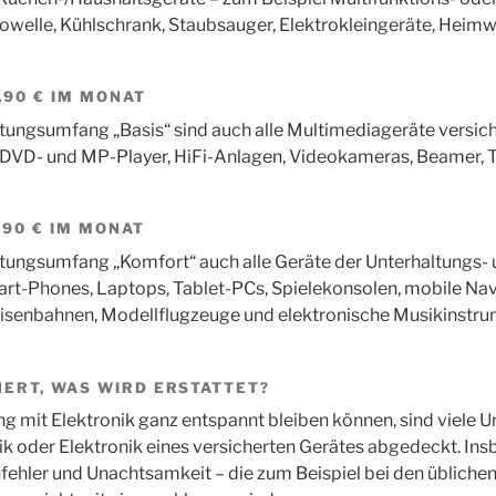
owelle, Kühlschrank, Staubsauger, Elektrokleingeräte, Heimw
,90 € IM MONAT
tungsumfang „Basis“ sind auch alle Multimediageräte versic
, DVD- und MP-Player, HiFi-Anlagen, Videokameras, Beamer, 
,90 € IM MONAT
tungsumfang „Komfort“ auch alle Geräte der Unterhaltungs- u
art-Phones, Laptops, Tablet-PCs, Spielekonsolen, mobile Nav
eisenbahnen, Modellflugzeuge und elektronische Musikinstru
HERT, WAS WIRD ERSTATTET?
 mit Elektronik ganz entspannt bleiben können, sind viele U
ik oder Elektronik eines versicherten Gerätes abgedeckt. In
fehler und Unachtsamkeit – die zum Beispiel bei den übliche