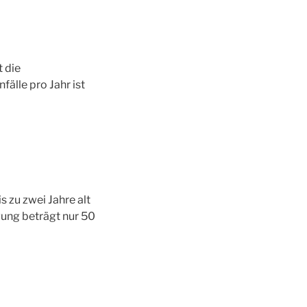
t die
älle pro Jahr ist
 zu zwei Jahre alt
igung beträgt nur 50