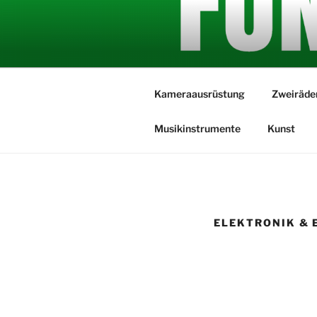
Zum
Inhalt
springen
Versicherungsschutz für alles
Kameraausrüstung
Zweiräde
Musikinstrumente
Kunst
ELEKTRONIK & 