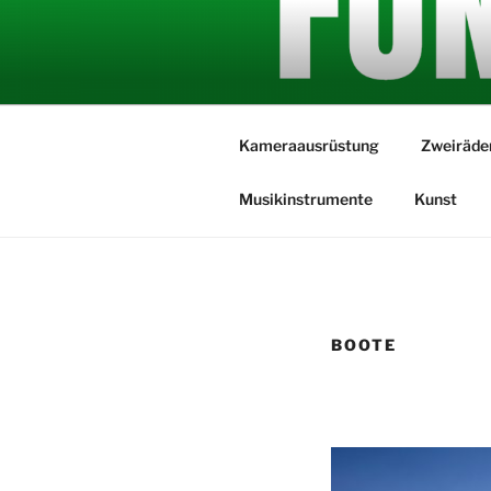
Zum
Inhalt
springen
Versicherungsschutz für alles
Kameraausrüstung
Zweiräde
Musikinstrumente
Kunst
BOOTE