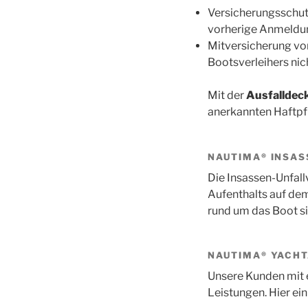
Versicherungsschut
vorherige Anmeldu
Mitversicherung vo
Bootsverleihers nic
Mit der
Ausfalldec
anerkannten Haftpfl
NAUTIMA® INSA
Die Insassen-Unfall
Aufenthalts auf de
rund um das Boot si
NAUTIMA® YACH
Unsere Kunden mit e
Leistungen. Hier ein