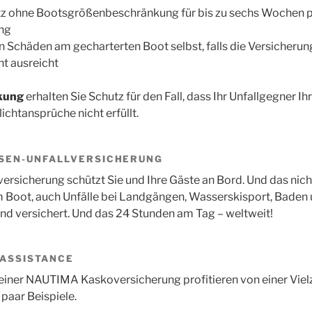
z ohne Bootsgrößenbeschränkung für bis zu sechs Wochen pr
ng
n Schäden am gecharterten Boot selbst, falls die Versicher
ht ausreicht
kung
erhalten Sie Schutz für den Fall, dass Ihr Unfallgegner Ihr
ichtansprüche nicht erfüllt.
SSEN-UNFALLVERSICHERUNG
versicherung schützt Sie und Ihre Gäste an Bord. Und das nic
m Boot, auch Unfälle bei Landgängen, Wasserskisport, Bad
nd versichert. Und das 24 Stunden am Tag – weltweit!
TASSISTANCE
iner NAUTIMA Kaskoversicherung profitieren von einer Vielz
 paar Beispiele.