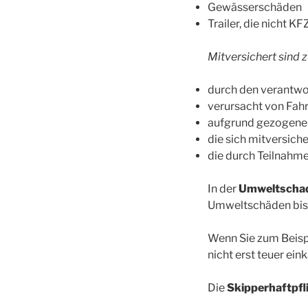
Gewässerschäden
Trailer, die nicht K
Mitversichert sind
durch den verantwo
verursacht von Fah
aufgrund gezogener
die sich mitversich
die durch Teilnahm
In der
Umweltschad
Umweltschäden bis 
Wenn Sie zum Beispi
nicht erst teuer ein
Die
Skipperhaftpfl